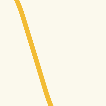
tlaku investorů. Můžeš tu v
ti vyhovuje.
Easy8
Všechno, 
práce, IT
Pracovní nabídky