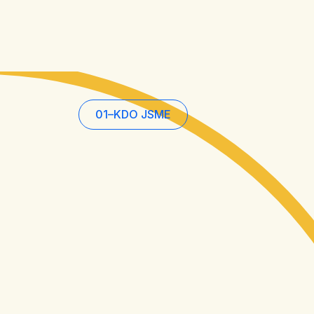
01
–
KDO JSME