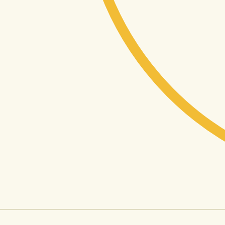
7
57
Jazyky mluvíme
Zemí nás používá