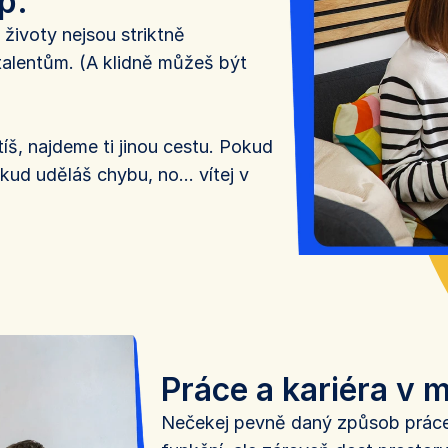
p. 
životy nejsou striktně 
talentům. (A klidně můžeš být 
tíš, najdeme ti jinou cestu. Pokud 
ud uděláš chybu, no… vítej v 
Práce a kariéra v
Nečekej pevně daný způsob práce, 