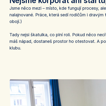
Nejsme korporát ani startu
Jsme něco mezi – místo, kde fungují procesy, ale 
nalajnované. Práce, která sedí rodičům i dravým 
obojí.) 
Tady nejsi škatulka, co plní roli. Pokud něco necí
máš nápad, dostaneš prostor ho otestovat. A pok
klubu.