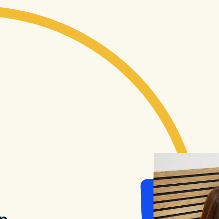
Order & 
Nex
hip
Harmony
lev
Více
Více
03
2