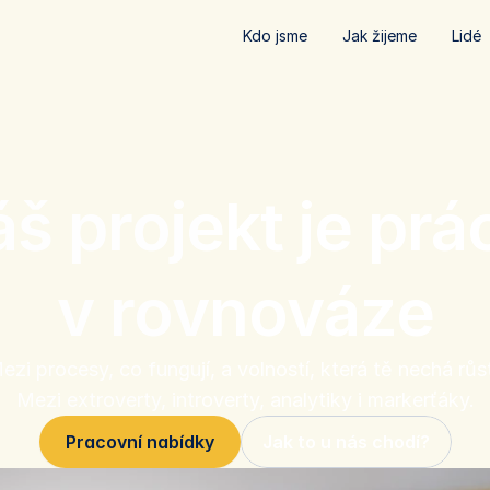
Kdo jsme
Jak žijeme
Lidé
š projekt je prác
v rovnováze
ezi procesy, co fungují, a volností, která tě nechá růst
Mezi extroverty, introverty, analytiky i markerťáky.
Pracovní nabídky
Jak to u nás chodí?