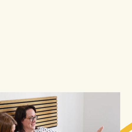
Easy 

t 

Cares
el
Více
05
04